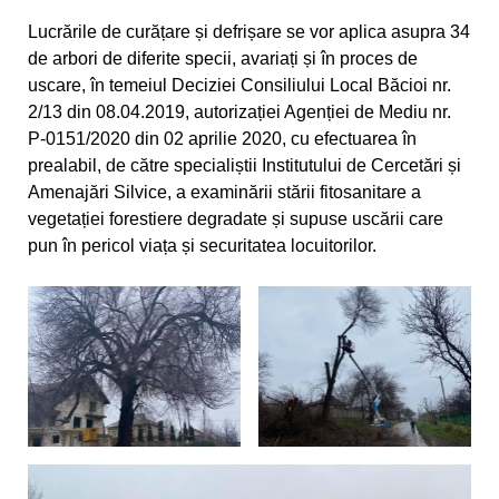
Lucrările de curățare și defrișare se vor aplica asupra 34
de arbori de diferite specii, avariați și în proces de
uscare, în temeiul Deciziei Consiliului Local Băcioi nr.
2/13 din 08.04.2019, autorizației Agenției de Mediu nr.
P-0151/2020 din 02 aprilie 2020, cu efectuarea în
prealabil, de către specialiștii Institutului de Cercetări și
Amenajări Silvice, a examinării stării fitosanitare a
vegetației forestiere degradate și supuse uscării care
pun în pericol viața și securitatea locuitorilor.