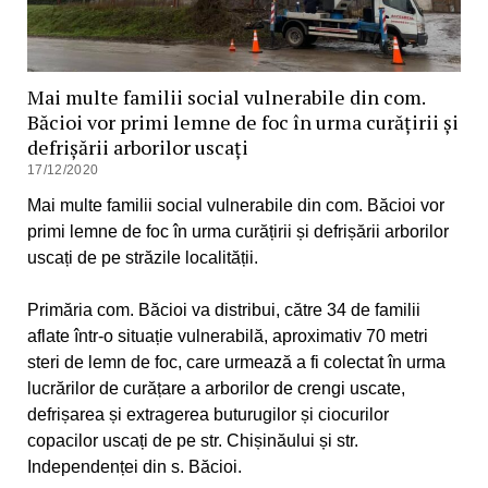
Mai multe familii social vulnerabile din com.
Băcioi vor primi lemne de foc în urma curățirii și
defrișării arborilor uscați
17/12/2020
Mai multe familii social vulnerabile din com. Băcioi vor
primi lemne de foc în urma curățirii și defrișării arborilor
uscați de pe străzile localității.
Primăria com. Băcioi va distribui, către 34 de familii
aflate într-o situație vulnerabilă, aproximativ 70 metri
steri de lemn de foc, care urmează a fi colectat în urma
lucrărilor de curățare a arborilor de crengi uscate,
defrișarea și extragerea buturugilor și ciocurilor
copacilor uscați de pe str. Chișinăului și str.
Independenței din s. Băcioi.