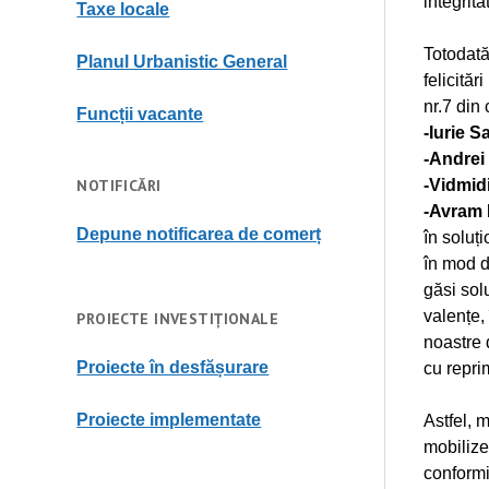
integrit
Taxe locale
Totodată
Planul Urbanistic General
felicităr
nr.7 din 
Funcții vacante
-Iurie S
-Andrei
-Vidmidi
NOTIFICĂRI
-Avram 
Depune notificarea de comerț
în soluț
în mod d
găsi sol
valențe, 
PROIECTE INVESTIȚIONALE
noastre 
Proiecte în desfășurare
cu reprim
Proiecte implementate
Astfel, 
mobilize
conformi