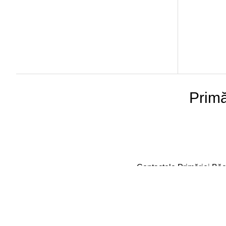
Primă
Contactele Primăriei Băc
Tel:
+373 22 383 525
E-mail: primaria@bacioi