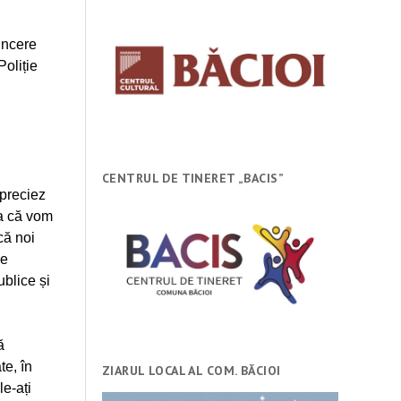
incere
Poliție
CENTRUL DE TINERET „BACIS”
Apreciez
ea că vom
că noi
le
ublice și
ă
te, în
ZIARUL LOCAL AL COM. BĂCIOI
le-ați