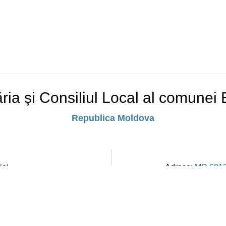
ria și Consiliul Local al comunei 
Republica Moldova
ioi
Adresa:
MD 6812,
Program de l
.md