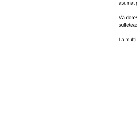
asumat p
Vă doresc
sufleteas
La mulți