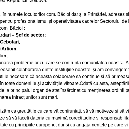
atea Republicii Moldova.
, în numele locuitorilor com. Băcioi dar și a Primăriei, adresez s
i pentru profesionalismul și operativitatea cadrelor Sectorului de 
com. Băcioi :
ardari – Șef de sector;
 Cebotari,
 Artiom,
Ion,
ionarea problemelor cu care se confruntă comunitatea noastră. 
eosebit colaborarea dintre instituțiile noastre, și am convinger
uțiile necesare că această colaborare să continue și să primeas
în toate domeniile și activitățile viitoare.Odată cu asta, așteptări
de la principalul organ de stat însărcinat cu menținerea ordinii p
area infracțiunilor sunt mari.
mizăm ca greutățile cu care vă confruntați, să vă motiveze și să v
ze să vă faceți datoria cu maximă corectitudine și responsabilita
tate cu principiile europene, dar și cu angajamentele pe care vi 