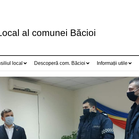
 Local al comunei Băcioi
iliul local
Descoperă com. Băcioi
Informații utile