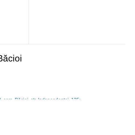
Băcioi
 com. Băcioi, str. Independenței, 125;
ucru: luni – vineri, 08:00 – 17:00