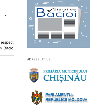
liniște
 respect,
m. Băcioi
ADRESE UTILE