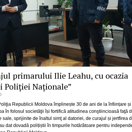
jul primarului Ilie Leahu, cu ocazia
i Poliției Naționale”
0
oliţia Republicii Moldova împlinește 30 de ani de la înființare și 
ba în folosul societăţii își fortifică atitudinea conştiincioasă faţă 
le sale, sprijinite de înaltul simţ al datoriei, de curajul și jertfirea 
au dat dovadă polițiștii în timpurile hotărâtoare pentru independ