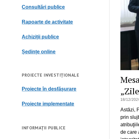
Consultări publice
Rapoarte de activitate
Achiziții publice
Ședințe online
PROIECTE INVESTIȚIONALE
Mesa
„Zile
Proiecte în desfășurare
18/12/202
Proiecte implementate
Astăzi, P
prin sluj
atribuţii
INFORMAȚII PUBLICE
de care 