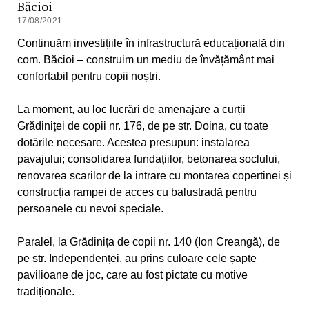
Băcioi
17/08/2021
Continuăm investițiile în infrastructură educațională din
com. Băcioi – construim un mediu de învățământ mai
confortabil pentru copii noștri.
La moment, au loc lucrări de amenajare a curții
Grădiniței de copii nr. 176, de pe str. Doina, cu toate
dotările necesare. Acestea presupun: instalarea
pavajului; consolidarea fundațiilor, betonarea soclului,
renovarea scarilor de la intrare cu montarea copertinei și
construcția rampei de acces cu balustradă pentru
persoanele cu nevoi speciale.
Paralel, la Grădinița de copii nr. 140 (Ion Creangă), de
pe str. Independenței, au prins culoare cele șapte
pavilioane de joc, care au fost pictate cu motive
tradiționale.