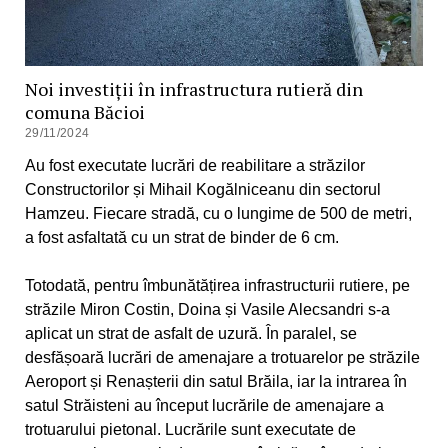
Noi investiții în infrastructura rutieră din
comuna Băcioi
29/11/2024
Au fost executate lucrări de reabilitare a străzilor
Constructorilor și Mihail Kogălniceanu din sectorul
Hamzeu. Fiecare stradă, cu o lungime de 500 de metri,
a fost asfaltată cu un strat de binder de 6 cm.
Totodată, pentru îmbunătățirea infrastructurii rutiere, pe
străzile Miron Costin, Doina și Vasile Alecsandri s-a
aplicat un strat de asfalt de uzură. În paralel, se
desfășoară lucrări de amenajare a trotuarelor pe
străzile
Aeroport și Renașterii din satul Brăila, iar la intrarea în
satul Străisteni au început lucrările de amenajare a
trotuarului pietonal. Lucrările sunt executate de