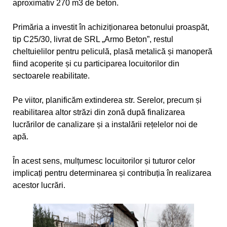
aproximativ 270 m3 de beton.
Primăria a investit în achiziționarea betonului proaspăt,
tip C25/30, livrat de SRL „Armo Beton”, restul
cheltuielilor pentru peliculă, plasă metalică și manoperă
fiind acoperite și cu participarea locuitorilor din
sectoarele reabilitate.
Pe viitor, planificăm extinderea str. Serelor, precum și
reabilitarea altor străzi din zonă după finalizarea
lucrărilor de canalizare și a instalării rețelelor noi de
apă.
În acest sens, mulțumesc locuitorilor și tuturor celor
implicați pentru determinarea și contribuția în realizarea
acestor lucrări.