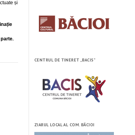
ctuate și
inație
 parte.
CENTRUL DE TINERET „BACIS”
ZIARUL LOCAL AL COM. BĂCIOI