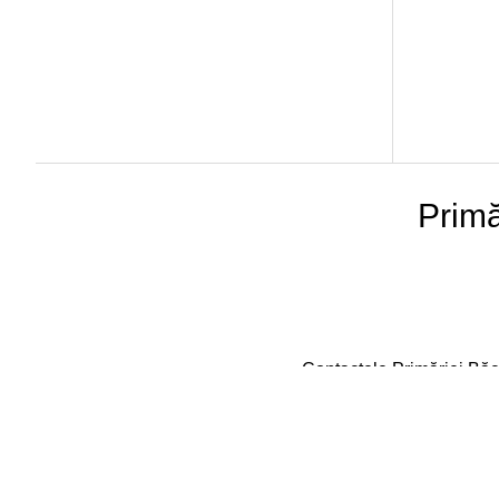
Primă
Contactele Primăriei Băc
Tel:
+373 22 383 525
E-mail: primaria@bacioi