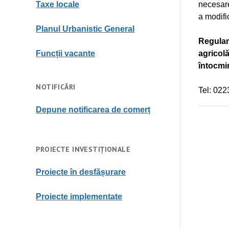
necesare
Taxe locale
a modific
Planul Urbanistic General
Regulame
agricolă
Funcții vacante
întocmir
NOTIFICĂRI
Tel: 02
Depune notificarea de comerț
PROIECTE INVESTIȚIONALE
Proiecte în desfășurare
Proiecte implementate