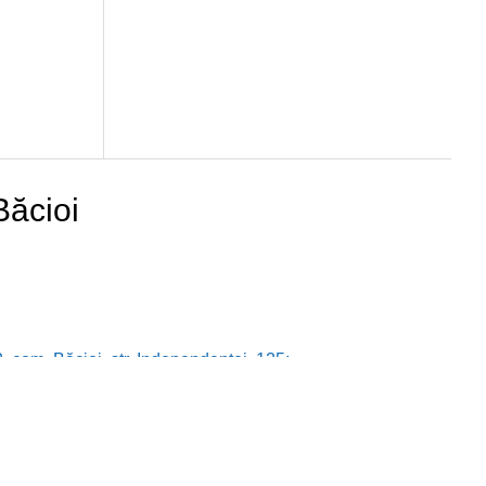
Băcioi
 com. Băcioi, str. Independenței, 125;
ucru: luni – vineri, 08:00 – 17:00