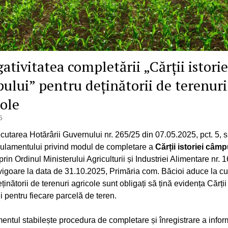
ativitatea completării „Cărții istorie
ului” pentru deținătorii de terenuri
cole
5
ecutarea Hotărârii Guvernului nr. 265/25 din 07.05.2025, pct. 5, 
ulamentului privind modul de completare a
Cărții istoriei câmp
rin Ordinul Ministerului Agriculturii și Industriei Alimentare nr. 
n vigoare la data de 31.10.2025, Primăria com. Băcioi aduce la cu
eținătorii de terenuri agricole sunt obligați să țină evidența Cărții 
 pentru fiecare parcelă de teren.
ntul stabilește procedura de completare și înregistrare a inform