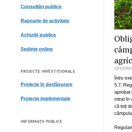
Consultări publice
Rapoarte de activitate
Achiziții publice
Oblig
câmp
Ședințe online
agri
12/12/202
PROIECTE INVESTIȚIONALE
Întru ex
Proiecte în desfășurare
5.7, Reg
aprobat p
Proiecte implementate
intrat î
că toți d
câmpului
INFORMAȚII PUBLICE
Regulame