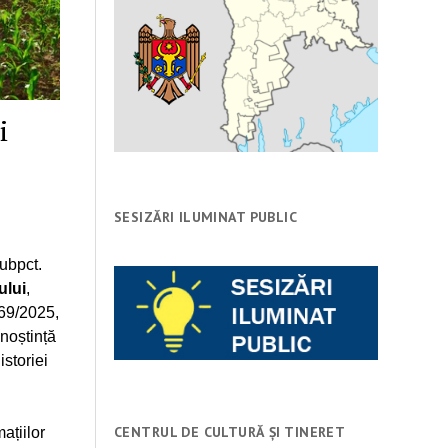
i
SESIZĂRI ILUMINAT PUBLIC
subpct.
ului
,
169/2025,
noștință
istoriei
CENTRUL DE CULTURĂ ȘI TINERET
ațiilor