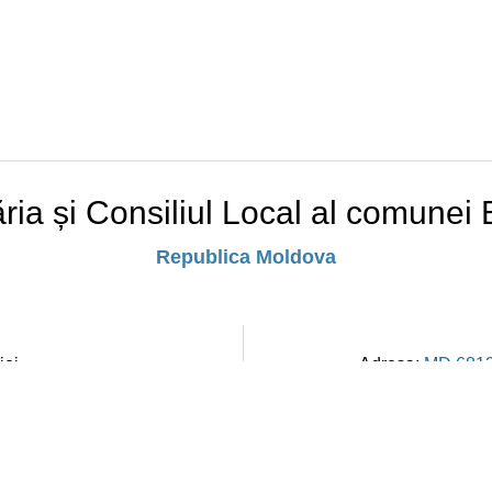
ria și Consiliul Local al comunei 
Republica Moldova
ioi
Adresa:
MD 6812,
Program de l
.md