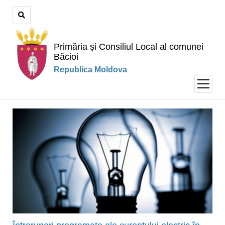
Primăria și Consiliul Local al comunei
Băcioi
Republica Moldova
open
menu
Primăria
și
Consiliul
Local
al
comunei