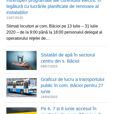
Băcioi
Întreruperi programate ale curentului electric în
legătură cu lucrările planificate de renovare al
instalațiilor
13/07/2020
Stimați locuitori ai com. Băcioi pe 13 Iulie – 31 Iulie
2020 – de la 9:00 până la 18:00 personalul delegat al
operatorului reţelei de…
Sistatări de apă în sectorul
centru din s. Băcioi
08/07/2020
Graficul de lucru a transportului
public în com. Băcioi pentru 27
iunie
26/06/2020
Pe 6, 7 și 8 iunie accesul în