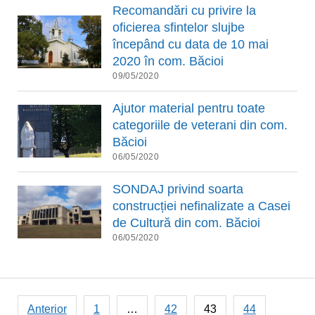
Recomandări cu privire la
oficierea sfintelor slujbe
începând cu data de 10 mai
2020 în com. Băcioi
09/05/2020
Ajutor material pentru toate
categoriile de veterani din com.
Băcioi
06/05/2020
SONDAJ privind soarta
construcției nefinalizate a Casei
de Cultură din com. Băcioi
06/05/2020
Paginație
Anterior
1
…
42
43
44