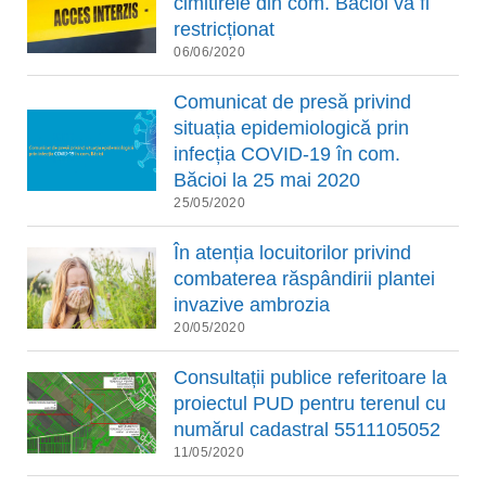
cimitirele din com. Băcioi va fi
restricționat
06/06/2020
Comunicat de presă privind
situația epidemiologică prin
infecția COVID-19 în com.
Băcioi la 25 mai 2020
25/05/2020
În atenția locuitorilor privind
combaterea răspândirii plantei
invazive аmbrozia
20/05/2020
Consultații publice referitoare la
proiectul PUD pentru terenul cu
numărul cadastral 5511105052
11/05/2020